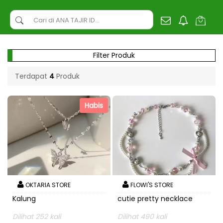
Filter Produk
Terdapat
4
Produk
Habis
OKTARIA STORE
FLOWI'S STORE
Kalung
cutie pretty necklace
Dilihat 252 kali
Dilihat 490 kali