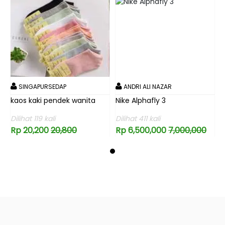
SINGAPURSEDAP
ANDRI ALI NAZAR
kaos kaki pendek wanita
Nike Alphafly 3
k
Dilihat 119 kali
Dilihat 411 kali
D
Rp 20,200
20,800
Rp 6,500,000
7,000,000
R