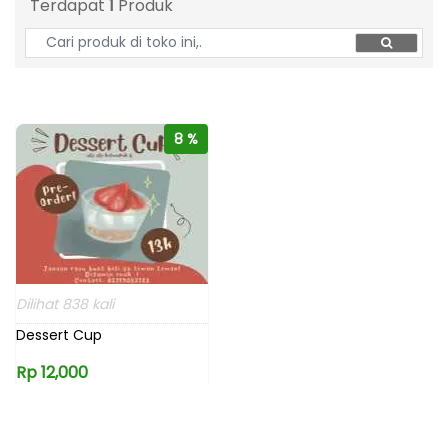
Terdapat
1
Produk
8 %
Dilihat 838 kali
Dessert Cup
Rp 12,000